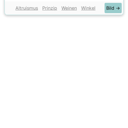
Altruismus
Prinzip
Weinen
Winkel
Bild →