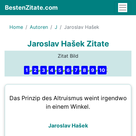
BestenZitate.com
Home
Autoren
J
Jaroslav Hašek
Jaroslav Hašek Zitate
Zitat Bild
1
2
3
4
5
6
7
8
9
10
Das Prinzip des Altruismus weint irgendwo
in einem Winkel.
Jaroslav Hašek