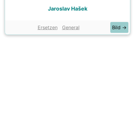
Jaroslav Hašek
Ersetzen
General
Bild →