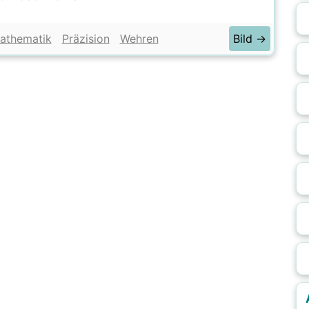
athematik
Präzision
Wehren
Bild →