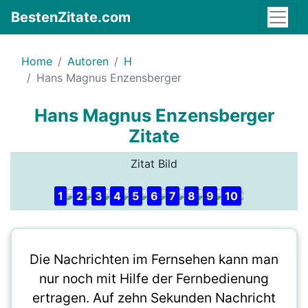
BestenZitate.com
Home
Autoren
H
Hans Magnus Enzensberger
Hans Magnus Enzensberger
Zitate
Zitat Bild
1
2
3
4
5
6
7
8
9
10
Die Nachrichten im Fernsehen kann man
nur noch mit Hilfe der Fernbedienung
ertragen. Auf zehn Sekunden Nachricht