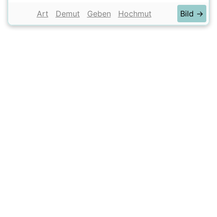
Art
Demut
Geben
Hochmut
Bild →