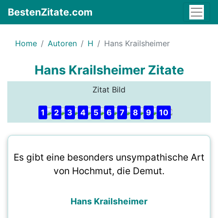
BestenZitate.com
Home
Autoren
H
Hans Krailsheimer
Hans Krailsheimer Zitate
Zitat Bild
1
2
3
4
5
6
7
8
9
10
Es gibt eine besonders unsympathische Art
von Hochmut, die Demut.
Hans Krailsheimer