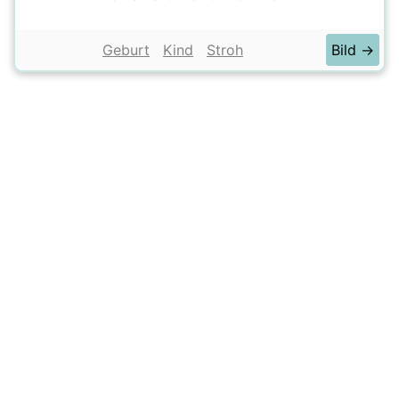
Geburt
Kind
Stroh
Bild →