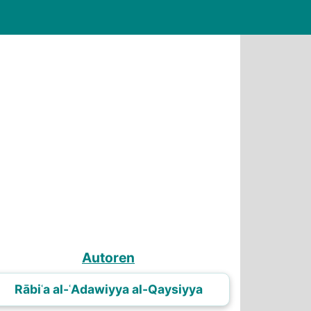
Autoren
Rābiʿa al-ʿAdawiyya al-Qaysiyya