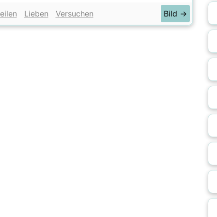
eilen
Lieben
Versuchen
Bild →