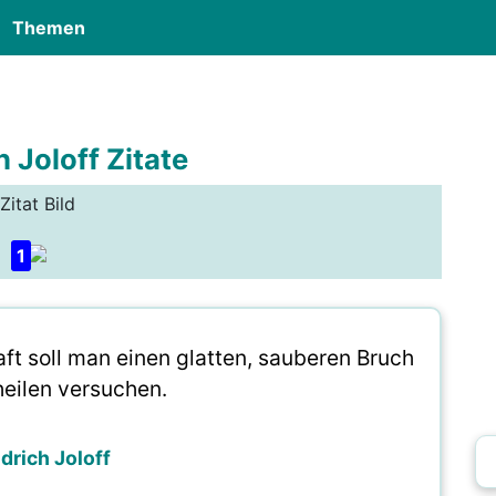
Themen
h Joloff Zitate
Zitat Bild
1
aft soll man einen glatten, sauberen Bruch
heilen versuchen.
edrich Joloff