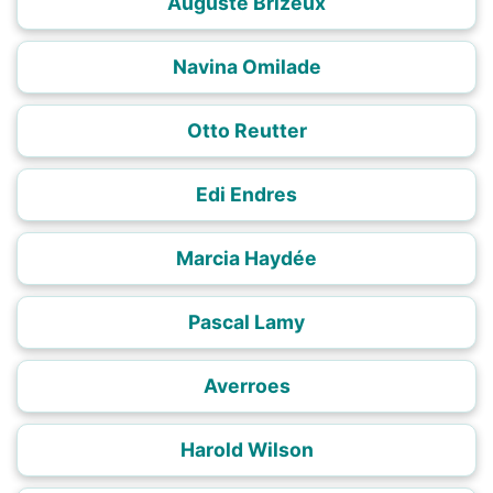
Auguste Brizeux
Navina Omilade
Otto Reutter
Edi Endres
Marcia Haydée
Pascal Lamy
Averroes
Harold Wilson