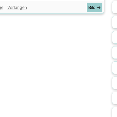
ge
Verlangen
Bild →