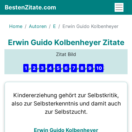
BestenZitate.com
Home
Autoren
E
Erwin Guido Kolbenheyer
Erwin Guido Kolbenheyer Zitate
Zitat Bild
1
2
3
4
5
6
7
8
9
10
Kindererziehung gehört zur Selbstkritik,
also zur Selbsterkenntnis und damit auch
zur Selbstzucht.
Erwin Guido Kolbenheyer