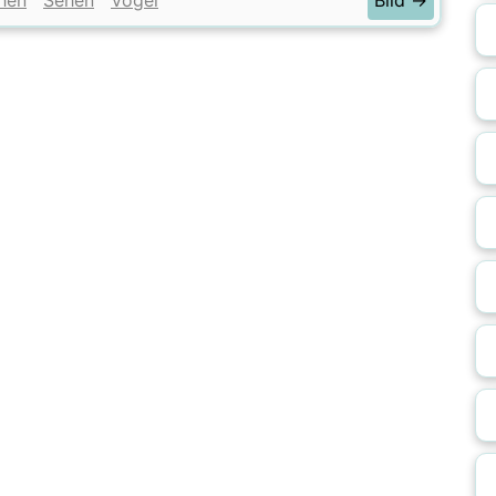
hen
Sehen
Vogel
Bild →