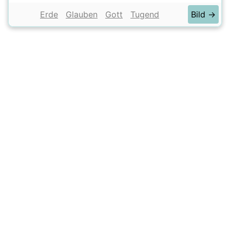
Erde
Glauben
Gott
Tugend
Bild →