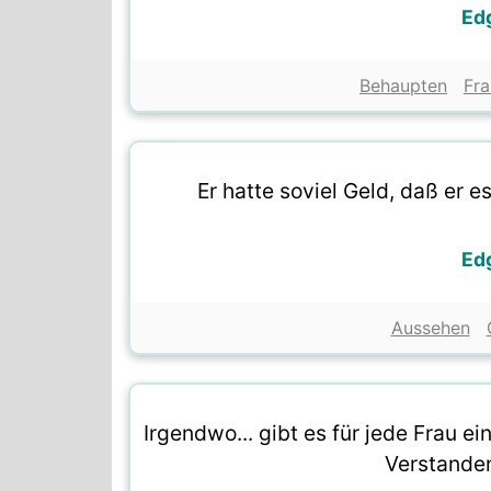
Ed
Behaupten
Fra
Er hatte soviel Geld, daß er e
Ed
Aussehen
Irgendwo... gibt es für jede Frau
Verstande