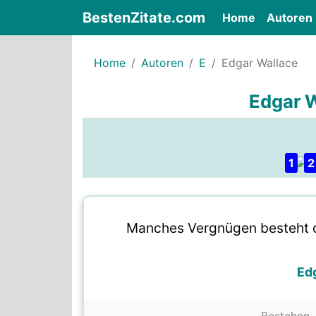
BestenZitate.com
(current)
Home
Autoren
Home
Autoren
E
Edgar Wallace
Edgar W
1
2
Manches Vergnügen besteht d
Ed