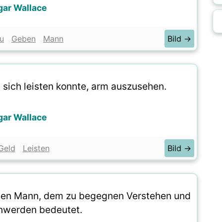
gar Wallace
u
Geben
Mann
Bild →
s sich leisten konnte, arm auszusehen.
gar Wallace
Geld
Leisten
Bild →
 einen Mann, dem zu begegnen Verstehen und
nwerden bedeutet.