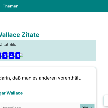
Themen
allace Zitate
Zitat Bild
3
4
5
arin, daß man es anderen vorenthält.
gar Wallace