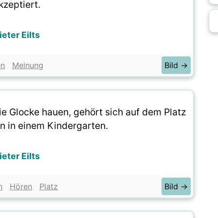
kzeptiert.
ieter Eilts
en
Meinung
Bild →
 Glocke hauen, gehört sich auf dem Platz
an in einem Kindergarten.
ieter Eilts
n
Hören
Platz
Bild →