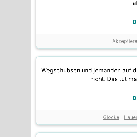
a
D
Akzeptier
Wegschubsen und jemanden auf die
nicht. Das tut m
D
Glocke
Haue