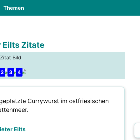
Themen
 Eilts Zitate
Zitat Bild
2
3
4
 geplatzte Currywurst im ostfriesischen
ttenmeer.
ieter Eilts