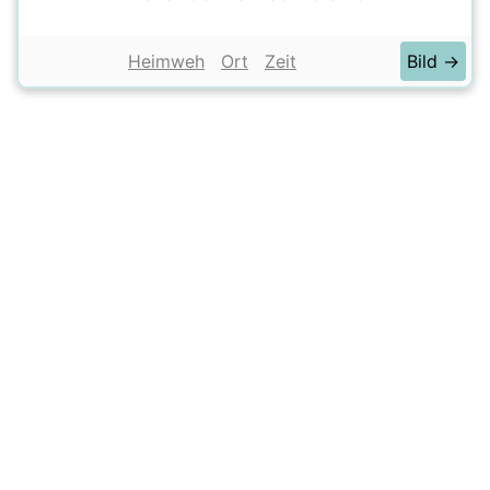
Heimweh
Ort
Zeit
Bild →